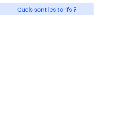
Quels sont les tarifs ?
Entretien téléphonique
informatif
Offert à tous les frontaliers
aaa
Étude personnalisée sur-
mesure
Selon votre situation et vos besoins
aaa
Qui est notre partenaire ?
Notre partenaire est un cabinet
spécialisé dans le conseil en